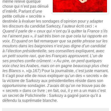
même relevé quelque
chose qui n’est pas dénué
d’intérêt. Parlant d’une
petite cellule « secrète »
destinée à évaluer les sondages d’opinion pour y adapter
les discours du candidat Sarkozy, l’auteur écrit ceci : «
Quand il parle de « ceux qui n’ont qu’à quitter la France s’ils
ne l’aiment pas », il sait très bien ce que cela lui rapporte en
voix. Et quand on fait remarquer que sa petite phrase sur les
moutons dans les baignoires n’est pas digne d’un candidat
à l’élection présidentielle, ses conseillers expliquent, avec
un petit sourire ravi, que les Français approuvent. L’un de
ses proches confie crûment : « Au pire, on perd quelques
voix chez les Arabes, mais on en gagne beaucoup plus chez
les Blancs ».
»(p.167) Pour la journaliste, c’est juste marrant.
Il s’agit pour elle de nous expliquer qu’un des « secrets » de
la victoire de Sarkozy aux présidentielles réside dans son
opportunisme sondagier. J’avais dit qu’on ne trouve pas de
« secrets » dans ce livre ; en fait, oui, il y en a un mais c’est
un secret de Polichinelle : Sarkozy a gagné parce qu’il a
défendu la suprématie blanche.