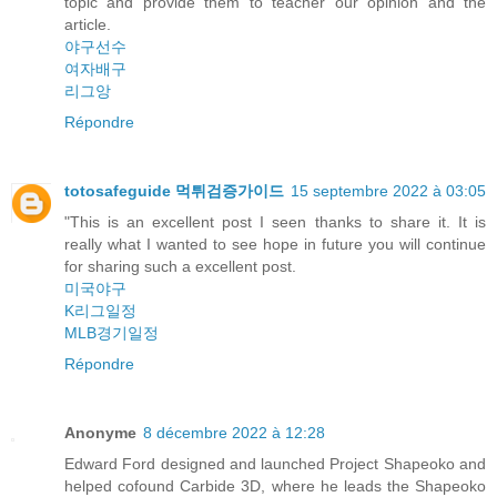
topic and provide them to teacher our opinion and the
article.
야구선수
여자배구
리그앙
Répondre
totosafeguide 먹튀검증가이드
15 septembre 2022 à 03:05
"This is an excellent post I seen thanks to share it. It is
really what I wanted to see hope in future you will continue
for sharing such a excellent post.
미국야구
K리그일정
MLB경기일정
Répondre
Anonyme
8 décembre 2022 à 12:28
Edward Ford designed and launched Project Shapeoko and
helped cofound Carbide 3D, where he leads the Shapeoko