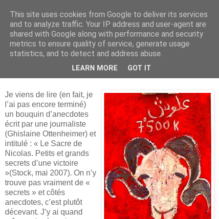
This site uses cookies from Google to deliver its services
and to analyze traffic. Your IP address and user-agent are
shared with Google along with performance and security
metrics to ensure quality of service, generate usage
statistics, and to detect and address abuse.
dimanche 26 octobre 2008
LEARN MORE
GOT IT
Note de lecture parfaitement futile
Je viens de lire (en fait, je
l’ai pas encore terminé)
un bouquin d’anecdotes
écrit par une journaliste
(Ghislaine Ottenheimer) et
intitulé : « Le Sacre de
Nicolas. Petits et grands
secrets d’une victoire
»(Stock, mai 2007). On n’y
trouve pas vraiment de «
secrets » et côtés
anecdotes, c’est plutôt
décevant. J’y ai quand