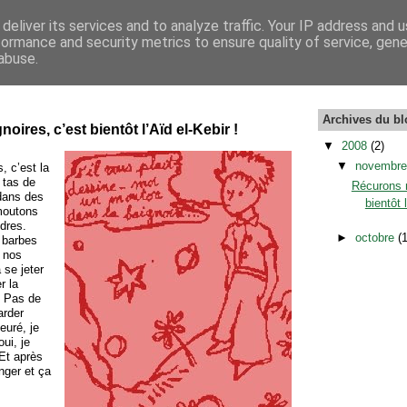
deliver its services and to analyze traffic. Your IP address and 
formance and security metrics to ensure quality of service, gen
abuse.
Archives du bl
ires, c’est bientôt l’Aïd el-Kebir !
▼
2008
(2)
▼
novembr
 c’est la
 tas de
Récurons n
dans des
bientôt 
moutons
dres.
►
octobre
(
 barbes
t nos
 se jeter
r la
! Pas de
arder
euré, je
oui, je
 Et après
anger et ça