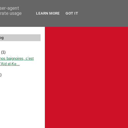
user-agent
erate usage
LEARN MORE
GOT IT
og
e
(1)
os baignoires, c’est
l’Aïd el-Ke...
1)