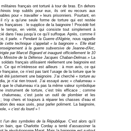
 militaires français ont torturé à tour de bras. En dehors
chinois trop subtils pour eux, ils ont eu recours aux
nables pour «
travailler
» leurs prisonniers. Pourtant, en
il n’y a qu’une seule forme de torture qui est restée
 françaises : le supplice de la baignoire ! Procédé fort
le temps, en vérité, qui consiste tout simplement à
icié dans l’eau jusqu’à ce qu’il suffoque. Après, comme il
, il parle. «
Pendant la Guerre d'Algérie,
nous rappelle
e cette technique s'appelait « la baignoire ». Elle était
enseignement à la guerre subversive de Jeanne-d'Arc,
irigée par Marcel Bigeard et inauguré officiellement le 10
u Ministre de la Défense Jacques Chaban-Delmas
.» La
 soldats français utilisaient réellement une baignoire est
e. Ce qui m’intéresse est ailleurs : à mon avis, ce qui
 française, ce n’est pas tant l’usage de la torture que le
ait été justement une baignoire. J’ai cherché «
torture au
ia, je n’ai rien trouvé. J’ai essayé avec «
chalumeau
»
est que le chalumeau n’a pas la même valeur symbolique
e instrument de torture, c’est très efficace ; comme
 chalumeau, c’est juste un outil de plombier et les
 ; trop chers et toujours à réparer les chasses d’eau et
ation des eaux usés, pour parler poliment. La baignoire,
bole, «
c’est du lourd
» !
st
l’un des symboles de la République
. C’est alors qu’il
son bain, que Charlotte Corday a tenté d’assassiner la
t le révolutionnaire Marat. Mais la baignoire est surtout