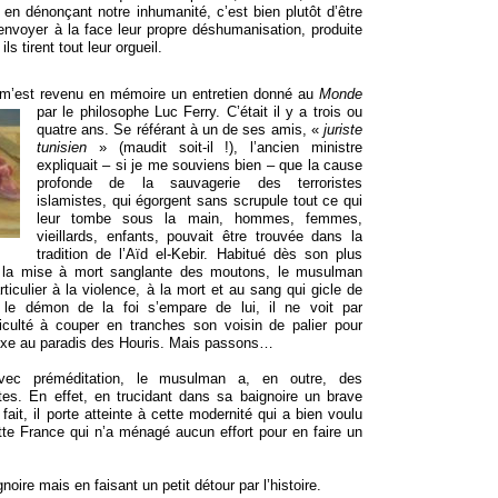
 en dénonçant notre inhumanité, c’est bien plutôt d’être
renvoyer à la face leur propre déshumanisation, produite
ls tirent tout leur orgueil.
, m’est revenu en mémoire un entretien donné au
Monde
par le philosophe Luc Ferry. C
’était il y a trois ou
quatre ans. Se référant à un de ses amis, «
juriste
tunisien
» (maudit soit-il !), l’ancien ministre
expliquait – si je me souviens bien – que la cause
profonde de la sauvagerie des terroristes
islamistes, qui égorgent sans scrupule tout ce qui
leur tombe sous la main, hommes, femmes,
vieillards, enfants, pouvait être trouvée dans la
tradition de l’Aïd el-Kebir. Habitué dès son plus
à la mise à mort sanglante des moutons, le musulman
rticulier à la violence, à la mort et au sang qui gicle de
 le démon de la foi s’empare de lui, il ne voit par
iculté à couper en tranches son voisin de palier pour
luxe au paradis des Houris. Mais passons…
ec préméditation, le musulman a, en outre, des
es. En effet, en trucidant dans sa baignoire un brave
fait, il porte atteinte à cette modernité qui a bien voulu
cette France qui n’a ménagé aucun effort pour en faire un
noire mais en faisant un petit détour par l’histoire.