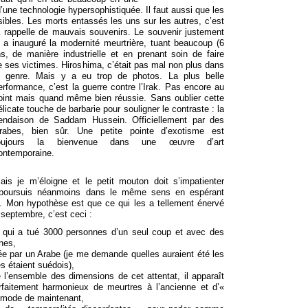
’une technologie hypersophistiquée. Il faut aussi que les
sibles. Les morts entassés les uns sur les autres, c’est
 rappelle de mauvais souvenirs. Le souvenir justement
r, a inauguré la modernité meurtrière, tuant beaucoup (6
ns, de manière industrielle et en prenant soin de faire
de ses victimes. Hiroshima, c’était pas mal non plus da
ns
e genre. Mais y a eu trop de photos. La plus belle
erformance, c’est la guerre contre l’Irak. Pas encore au
oint mais quand même bien réussie. Sans oublier cette
élicate touche de barbarie pour souligner le contraste : la
endaison de Saddam Hussein. Officiellement par des
rabes, bien sûr. Une petite pointe d’exotisme est
oujours la bienvenue dans une œuvre d’art
ontemporaine.
ais je m’éloigne et le petit mouton doit s’impatienter
 poursuis néanmoins dans le même sens en espérant
. Mon hypothèse est que ce qui les a tellement énervé
 septembre, c’est ceci :
t qui a tué 3000 personnes d’un seul coup et avec des
nes,
née par un Arabe (je me demande quelles auraient été les
es étaient suédois),
l’ensemble des dimensions de cet attentat, il apparaît
aitement harmonieux de meurtres à l’ancienne et d’«
 mode de maintenant,