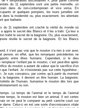
i de «
temporalités discordantes
», pour parler comme
tentats du 11 septembre sont une petite merveille, un
orain dans du non-contemporain et vice versa. En
ccupants et quelques pompiers, les tours jumelles ont
rie dans la modernité ou, plus exactement, les attentats
ant que
barbarie.
ts du 11 septembre ont craché la vérité du monde où
 appris le secret des Blancs et il les a trahi. Ça leur a
n trahit le secret de la baignoire. Ou, plus exactement,
noire révèle le secret de la baignoire. Et les Blancs
ord, il n’est pas vrai que le mouton n’a rien à voir avec
ait penser, en effet, que les remarques précédentes ne
pports entre êtres humains. Cependant, si le dieu
remplacer l’enfant par le mouton, c’est peut-être après
crifice du mouton a autant de valeur que le sacrifice d’un
 que l’enfant. Je n’insisterais pas sur cette hypothèse ;
en. Je suis convaincu, par contre, qu’à partir du moment
 la baignoire, il devient un être humain. La baignoire,
 toilette de l’humain, humanise le mouton dès lors que
volontairement ou non.
 temps. Le temps de l’animal et le temps de l’animal
er temps, le mouton est bien un animal. Il est certes
ais on ne peut le comparer au petit caniche court sur
ille dame. Celui-ci en est une sorte d’excroissance vitale