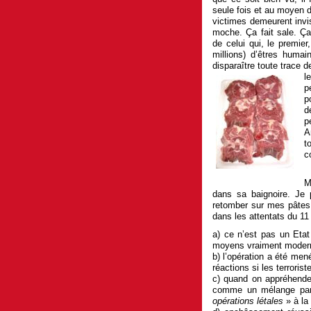
seule fois et au moyen d
victimes demeurent invi
moche. Ça fait sale. Ça
de celui qui, le premie
millions) d’êtres humai
disparaître toute trace 
l
p
p
d
p
A
t
c
M
dans sa baignoire. Je
retomber sur mes pâtes
dans les attentats du 11
a) ce n’est pas un Eta
moyens vraiment moder
b) l’opération a été me
réactions si les terrorist
c) quand on appréhende 
comme un mélange parf
opérations létales
» à la