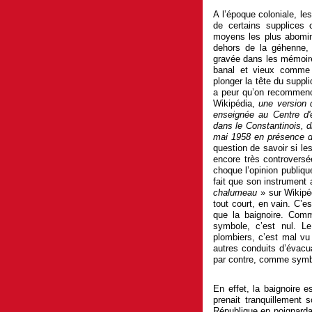
A l’époque coloniale, les
de certains supplices 
moyens les plus abomi
dehors de la géhenne, 
gravée dans les mémoires
banal et vieux comme 
plonger la tête du suppl
a peur qu’on recommence
Wikipédia,
une version d
enseignée au Centre d'
dans le Constantinois, d
mai 1958 en présence d
question de savoir si les
encore très controversé
choque l’opinion publique
fait que son instrument 
chalumeau
» sur Wikipéd
tout court, en vain. C’
que la baignoire. Comm
symbole, c’est nul. Le
plombiers, c’est mal vu
autres conduits d’évacu
par contre, comme sym
En effet, la baignoire e
prenait tranquillement 
République en poignardan