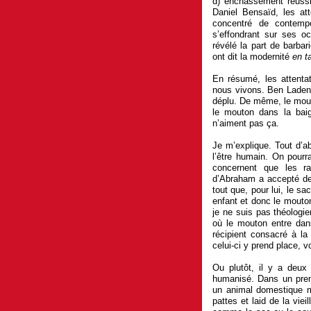
d) enchâssement réuss
Daniel Bensaïd, les at
concentré de contemp
s’effondrant sur ses o
révélé la part de barba
ont dit la modernité
en t
En résumé, les attenta
nous vivons. Ben Laden a
déplu. De même, le mouto
le mouton dans la baig
n’aiment pas ça.
Je m’explique. Tout d’ab
l’être humain. On pourr
concernent que les ra
d’Abraham a accepté de 
tout que, pour lui, le sa
enfant et donc le mouton
je ne suis pas théologi
où le mouton entre dans
récipient consacré à la
celui-ci y prend place, 
Ou plutôt, il y a deux
humanisé. Dans un premi
un animal domestique m
pattes et laid de la vie