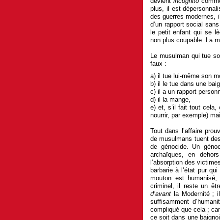
devient
incognito
comme 
plus, il est dépersonna
des guerres modernes, i
d’un rapport social sans
le petit enfant qui se 
non plus coupable. La mo
Le musulman qui tue son
faux :
a) il tue lui-même son m
b) il le tue dans une baig
c) il a un rapport perso
d) il la mange,
e) et, s’il fait tout cel
nourrir, par exemple) mai
Tout dans l’affaire pro
de musulmans tuent des 
de génocide. Un génoc
archaïques, en dehors
l’absorption des victimes
barbarie à l’état pur qu
mouton est humanisé, 
criminel, il reste un ê
d’avant
la Modernité ; il
suffisamment d’humanit
compliqué que cela ; car
ce soit dans une baignoi