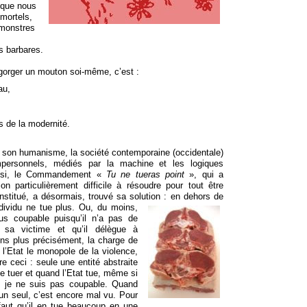
 que nous
mortels,
 monstres
es barbares.
égorger un mouton soi-même, c’est :
au,
s de la modernité.
de son humanisme, la société contemporaine (occidentale)
impersonnels, médiés par la machine et les logiques
Ainsi, le Commandement «
Tu ne tueras point
», qui a
on particulièrement difficile à résoudre pour tout être
titué, a désormais, trouvé sa solution : en dehors de
ndividu ne tue plus. Ou,
du moins,
plus coupable puisqu’il n’a pas de
 sa victime et qu’il délègue à
ions plus précisément, la charge de
à l’Etat le monopole de la violence,
re ceci : seule une entité abstraite
de tuer et quand l’Etat tue, même si
it, je ne suis pas coupable. Quand
t un seul, c’est encore mal vu. Pour
 faut qu’il en tue beaucoup en une