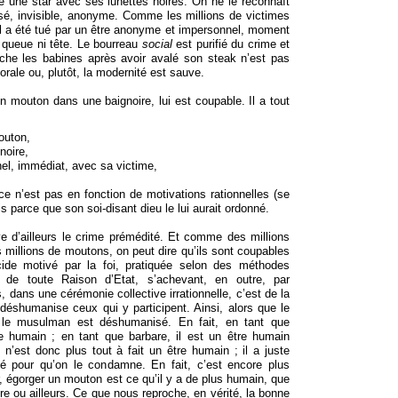
une star avec ses lunettes noires. On ne le reconnaît
lisé, invisible, anonyme. Comme les millions de victimes
l a été tué par un être anonyme et impersonnel, moment
 queue ni tête. Le bourreau
social
est purifié du crime et
lèche les babines après avoir avalé son steak n’est pas
rale ou, plutôt, la modernité est sauve.
 mouton dans une baignoire, lui est coupable. Il a tout
outon,
noire,
nnel, immédiat, avec sa victime,
a, ce n’est pas en fonction de motivations rationnelles (se
s parce que son soi-disant dieu le lui aurait ordonné.
uve d’ailleurs le crime prémédité. Et comme des millions
millions de moutons, on peut dire qu’ils sont coupables
ide motivé par la foi, pratiquée selon des méthodes
 de toute Raison d’Etat, s’achevant, en outre, par
, dans une cérémonie collective irrationnelle, c’est de la
i déshumanise ceux qui y participent. Ainsi, alors que le
le musulman est déshumanisé. En fait, en tant que
tre humain ; en tant que barbare, il est un être humain
 n’est donc plus tout à fait un être humain ; il a juste
é pour qu’on le condamne. En fait, c’est encore plus
, égorger un mouton est ce qu’il y a de plus humain, que
re ou ailleurs. Ce que nous reproche, en vérité, la bonne