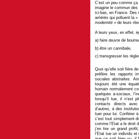
C’est un peu comme ça
imagine le commun des 
ici-bas, en France. Des
arriérés qui polluent la «
modernité
» de leurs rit
A leurs yeux, en effet, 
a) faire œuvre de bourre
b) être un cannibale,
c) transgresser les règle
Quoi qu’elle soit fière 
préfère les rapports 
sociales abstraites. 
toujours été une équati
humain normalement cons
quelques a-sociaux, l’i
lorsqu’il tue, il n’est 
contacts directs avec
d’autres, à des institut
tuer pour lui. Conférer 
c’est tout simplement di
comme l’Etat a le droit 
j’en tire un grand prof
l’Etat tue un individu e
que ce soit bien vu, il