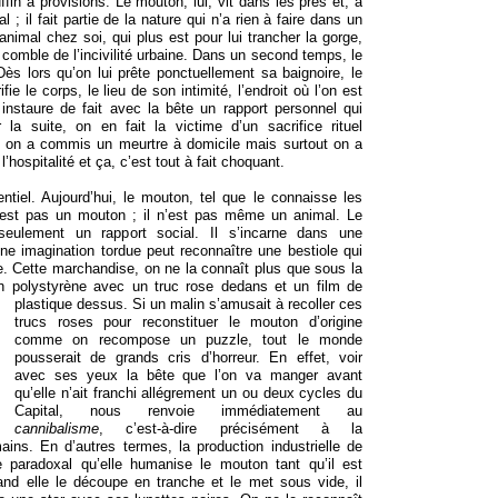
in à provisions. Le mouton, lui, vit dans les prés et, à
al ; il fait partie de la nature qui n’a rien à faire dans un
animal chez soi, qui plus est pour lui trancher la gorge,
comble de l’incivilité urbaine. Dans un second temps, le
s lors qu’on lui prête ponctuellement sa baignoire, le
rifie le corps, le lieu de son intimité, l’endroit où l’on est
 instaure de fait avec la bête un rapport personnel qui
la suite, on en fait la victime d’un sacrifice rituel
 on a commis un meurtre à domicile mais surtout on a
l’hospitalité et ça, c’est tout à fait choquant.
entiel. Aujourd’hui, le mouton, tel que le connaisse les
n’est pas un mouton ; il n’est pas même un animal. Le
eulement un rapport social. Il s’incarne dans une
e imagination tordue peut reconnaître une bestiole qui
e. Cette marchandise, on ne la connaît plus que sous la
en polystyrène avec un truc rose dedans et un film de
plastique dessus.
Si un malin s’amusait à recoller ces
trucs roses pour reconstituer le mouton d’origine
comme on recompose un puzzle, tout le monde
pousserait de grands cris d’horreur. En effet, voir
avec ses yeux la bête que l’on va manger avant
qu’elle n’ait franchi allégrement un ou deux cycles du
Capital, nous renvoie immédiatement au
cannibalisme
, c’est-à-dire précisément à la
ains. En d’autres termes, la production industrielle de
 paradoxal qu’elle humanise le mouton tant qu’il est
and elle le découpe en tranche et le met sous vide, il