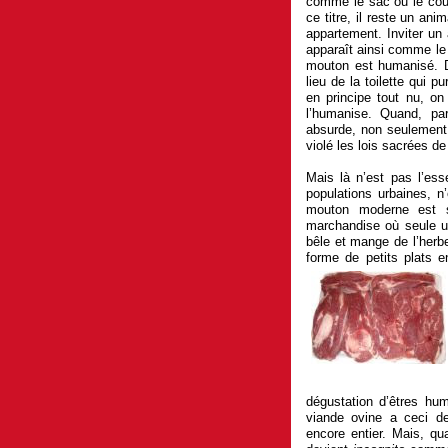
comme le sac ou le couff
ce titre, il reste un anim
appartement. Inviter un 
apparaît ainsi comme le 
mouton est humanisé. Dè
lieu de la toilette qui pu
en principe tout nu, on
l’humanise. Quand, par 
absurde, non seulement
violé les lois sacrées de 
Mais là n’est pas l’ess
populations urbaines, 
mouton moderne est s
marchandise où seule un
bêle et mange de l’herb
forme de petits plats 
dégustation d’êtres hum
viande ovine a ceci de
encore entier. Mais, qu