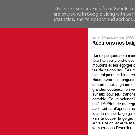
This site uses cookies from Google to 
are shared with Google along with per
statistics, and to detect and address 
jeudi 20 novembre 2008
Récurons nos baigno
Dans quelques semaines,
fête ! On va prendre des
moutons et les égorger 
tas de baignoires. Des 
bien mignons et bien ten
Nous, avec nos longues
de terroristes afghans e
grandes couteaux, on va
sur eux pour leur tranche
carotide. Ça va saigner 
pitié ! Arrêtes de me reg
avec cet air d’agneau ap
vais te couper la gorge, 
vais te couper la gorge.
je vais te griller et te m
va puer dans l’escalier.